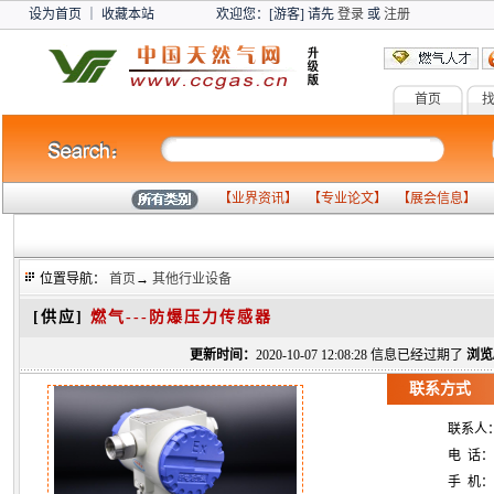
设为首页
｜
收藏本站
欢迎您：[游客] 请先
登录
或
注册
首页
燃气设备
气
【
业界资讯
】 【
专业论文
】 【
展会信息
】 
位置导航：
首页
→
其他行业设备
[供应]
燃气---防爆压力传感器
更新时间：
2020-10-07 12:08:28 信息已经过期了
浏览
联系方式
联系人
电 话：
手 机：