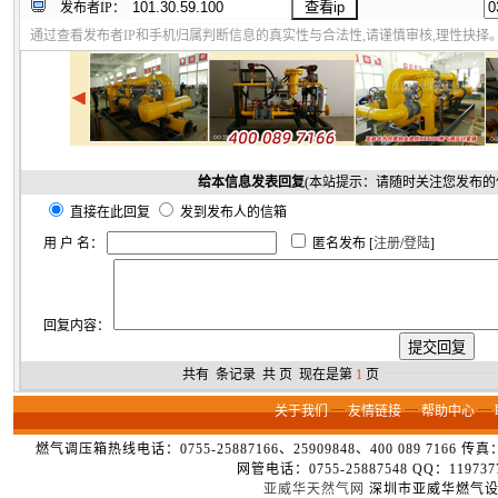
发布者IP：
通过查看发布者IP和手机归属判断信息的真实性与合法性,请谨慎审核,理性抉择
给本信息发表回复
(本站提示：请随时关注您发布的
直接在此回复
发到发布人的信箱
用 户 名：
匿名发布 [
注册
/
登陆
]
回复内容：
共有
条记录 共
页 现在是第
1
页
┈┈┈┈┈┈┈┈
关于我们
┈
友情链接
┈
帮助中心
┈
燃气调压箱热线电话：0755-25887166、25909848、400 089 7166 
网管电话：0755-25887548 QQ：1
亚威华天然气网
深圳市亚威华燃气设备