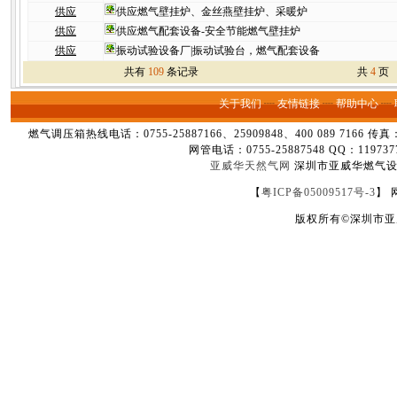
供应
供应燃气壁挂炉、金丝燕壁挂炉、采暖炉
供应
供应燃气配套设备-安全节能燃气壁挂炉
供应
振动试验设备厂|振动试验台，燃气配套设备
共有
109
条记录
共
4
页
关于我们
┈
友情链接
┈
帮助中心
┈
燃气调压箱热线电话：0755-25887166、25909848、400 089 7166 
网管电话：0755-25887548 QQ：1
亚威华天然气网
深圳市亚威华燃气设备
【
粤ICP备05009517号-3
】 
版权所有©深圳市