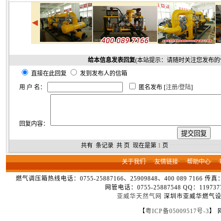
给本信息发表回复
(本站提示：请随时关注您发布的
直接在此回复
发到发布人的信箱
用 户 名：
匿名发布 [
注册
/
登陆
]
回复内容：
共有
条记录 共
页 现在是第
1
页
┈┈┈┈┈┈┈┈
关于我们
┈
友情链接
┈
帮助中心
┈
燃气调压箱热线电话：0755-25887166、25909848、400 089 7166 
网管电话：0755-25887548 QQ：1
亚威华天然气网
深圳市亚威华燃气设备
【
粤ICP备05009517号-3
】 