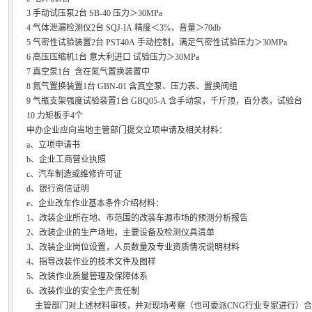
3 手动试压泵2台 SB-40 压力＞30MPa
4 气体泄漏检测仪2台 SQJ-IA 精度＜3%，音量＞70db
5 气密性试验装置2台 PST40A 手动控制，满足气密性试验压力＞30MPa
6 高压压缩机1台 意大利进口 试验压力＞30MPa
7 真空泵1台 含在氮气置换装置中
8 氮气置换装置1台 GBN-01 含真空泵、压力表、置换阀组
9 气瓶支架强度试验装置1台 GBQ05-A 含手动泵，千斤顶，百分表，试验台
10 力矩板手4个
申办企业应向当地主管部门提交立项申请及相关材料：
a、立项申请书
b、企业工商营业执照
c、汽车制造或维修许可证
d、银行资信证明
e、企业改车作业基本条件介绍材料：
1、改装企业所在地、市范围的改装车源市场的预测分析报告
2、改装企业的生产场地，主要设备及检测仪具清单
3、改装企业岗位设置，人员数量及专业资质情况说明材料
4、指导改装作业的技术文件及图样
5、改装作业质量管理及保障体系
6、改装作业的安全生产责任制
主管部门对上述材料审核，并对现场考察（也可委派CNG行业专家进行）合