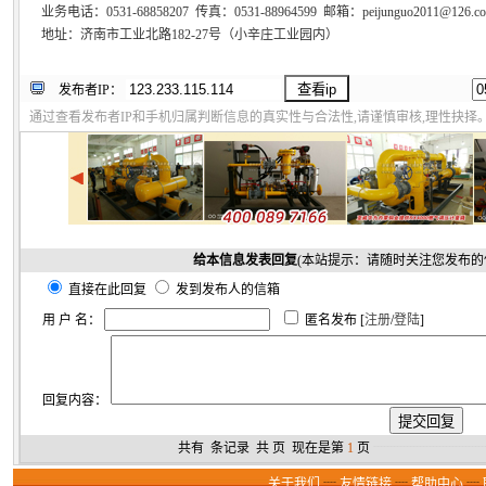
业务电话：0531-68858207 传真：0531-88964599 邮箱：pe
地址：济南市工业北路182-27号（小辛庄工业园内）
发布者IP：
通过查看发布者IP和手机归属判断信息的真实性与合法性,请谨慎审核,理性抉择
给本信息发表回复
(本站提示：请随时关注您发布的
直接在此回复
发到发布人的信箱
用 户 名：
匿名发布 [
注册
/
登陆
]
回复内容：
共有
条记录 共
页 现在是第
1
页
┈┈┈┈┈┈┈┈
关于我们
┈
友情链接
┈
帮助中心
┈