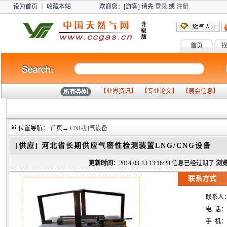
设为首页
｜
收藏本站
欢迎您：[游客] 请先
登录
或
注册
首页
【
业界资讯
】 【
专业论文
】 【
展会信息
】 
位置导航：
首页
→
CNG加气设备
[供应]
河北省长期供应气密性检测装置LNG/CNG设备
更新时间：
2014-03-13 13:16:28 信息已经过期了
浏览
联系方式
联系人
电 话：
手 机：