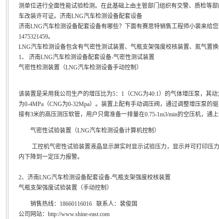
测单位进行全面性能试验检测。在此基础上由主管部门组织有交警、质检等部
车改装许可证。济南LNG汽车检测设备配套设备
济南LNG汽车检测设备配套设备有哪些？下面有赛思特销售工程师小裴来给您介绍一
1475321459。
LNG汽车检测设备包含有气密性测试装置、气瓶支架强度校核装置、氮气置
1、 济南LNG汽车检测设备配套设备-气密性测试装置
气密性检测装置（LNG汽车检测设备手动控制）
该装置是采用我公司生产的增压比为5：1（CNG为40:1）的气体增压泵，其动力
为0-4MPa（CNG为0-32Mpa）。装置上配有手动调压阀，通过调整增压
接有3米的高压测压软管，用户只需准备一排量在0.75-1m3/min的空压机，通
气密性试验装置（LNG汽车检测设备计算机控制）
工控机气密性试验装置液晶显示屏实时显示试验压力，显示并可打印压力
内下降到一定压力报警。
2、济南LNG汽车检测设备配套设备-气瓶支架强度校核装置
气瓶支架强度试验装置（手动控制）
销售热线：18660116016 联系人：裴俊国
公司网站：http://www.shine-east.com