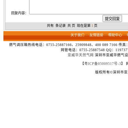
回复内容：
共有
条记录 共
页 现在是第
1
页
┈┈┈┈┈┈┈┈
关于我们
┈
友情链接
┈
帮助中心
┈
燃气调压箱热线电话：0755-25887166、25909848、400 089 7166 
网管电话：0755-25887548 QQ：1
亚威华天然气网
深圳市亚威华燃气设备
【
粤ICP备05009517号-3
】 
版权所有©深圳市