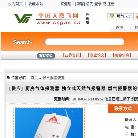
设为首页
｜
收藏本站
欢迎您：[游客] 请先
登录
或
注册
首页
燃气设备
【
业界资讯
】 【
专业论文
】 【
展会信息
】 
位置导航：
首页
→
燃气报警装置
[供应]
厨房气体探测器 独立式天然气报警器 燃气报警器
更新时间：
2018-03-16 11:05:52 信息已经过期了
浏览
联系方式
联系人
电 话：
手 机：