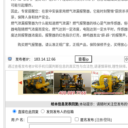
可能引起爆炸。
因此，专家提醒您：在家中安装家用燃气泄漏报警器，它能时刻警惕“厨房杀
芽，保障人身和财产安全。
燃气泄漏报警器为什么能知道燃气泄漏？燃气报警器的核心是气体传感器，俗称
器电阻随燃气浓度而变化，燃气达到一定浓度，电阻达到一定水平时，传感器
度达到报警器浓度后，报警器的红色指示灯亮，蜂鸣器发出“辟-辟-”的报警
购买燃气报警器，请认准正规厂家，正规产品，保险保修齐全，买得放心
发布者IP：
通过查看发布者IP和手机归属判断信息的真实性与合法性,请谨慎审核,理性抉择
给本信息发表回复
(本站提示：请随时关注您发布的
直接在此回复
发到发布人的信箱
用 户 名：
匿名发布 [
注册
/
登陆
]