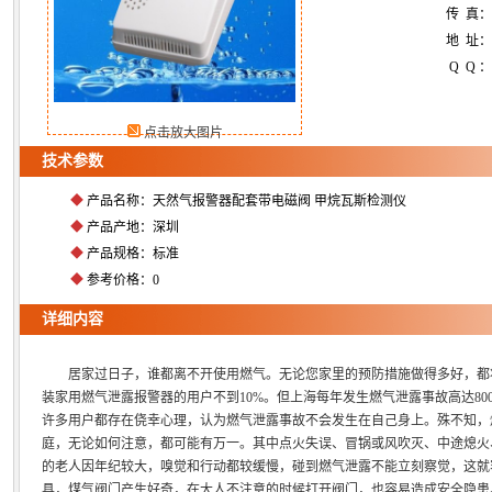
传 真
地 址：
Q Q ：
点击放大图片
技术参数
◆
产品名称：天然气报警器配套带电磁阀 甲烷瓦斯检测仪
◆
产品产地：深圳
◆
产品规格：标准
◆
参考价格：0
详细内容
居家过日子，谁都离不开使用燃气。无论您家里的预防措施做得多好，都将
装家用燃气泄露报警器的用户不到10%。但上海每年发生燃气泄露事故高达800多起。
许多用户都存在侥幸心理，认为燃气泄露事故不会发生在自己身上。殊不知，
庭，无论如何注意，都可能有万一。其中点火失误、冒锅或风吹灭、中途熄火
的老人因年纪较大，嗅觉和行动都较缓慢，碰到燃气泄露不能立刻察觉，这就
具，煤气阀门产生好奇，在大人不注意的时候打开阀门，也容易造成安全隐患