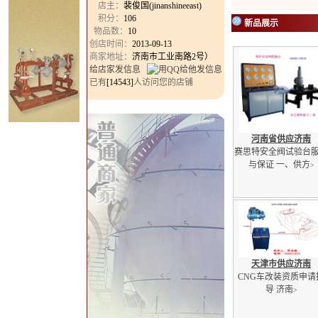
店主：
裴俊国(jinanshineeast)
积分：
106
新品展示
物品数：
10
创店时间：
2013-09-13
商家地址：
济南市工业南路2号）
给店家发信息
已有
[14543]
人访问您的店铺
河南省供应济南
赛思特安全阀试验台
与保证 一、供方
>
天津市供应济南
CNG车改装资质申请
导 济南
>