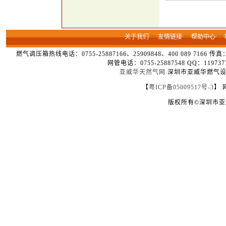
关于我们
┈
友情链接
┈
帮助中心
┈
燃气调压箱热线电话：0755-25887166、25909848、400 089 7166 
网管电话：0755-25887548 QQ：1
亚威华天然气网
深圳市亚威华燃气设备
【
粤ICP备05009517号-3
】 
版权所有©深圳市