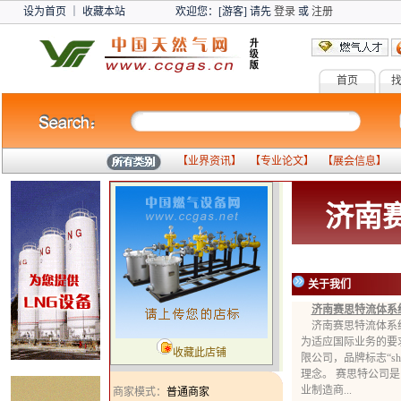
设为首页
｜
收藏本站
欢迎您：[游客] 请先
登录
或
注册
首页
【
业界资讯
】 【
专业论文
】 【
展会信息
】 
济南
关于我们
济南赛思特流体系
济南赛思特流体系统
为适应国际业务的要
收藏此店铺
限公司，品牌标志“sh
理念。 赛思特公司
业制造商...
商家模式：
普通商家