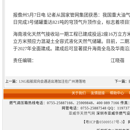
报儋州5月7日电 记者从国家管网集团获悉：我国重大油
日完成3号储罐重达821吨的穹顶气升顶作业，标志着项
海南液化天然气接收站一期工程已建成投运2座16万立方
立方米预应力混凝土全容式液化天然气储罐。目前，二期
于2027年全面建成。建成后可显著提升海南全岛及华南
责任编辑： 江晓蓓
上一篇：
LNG船舶双向会遇进出港加注在广州港落地
下一篇：
关于我们
┈
友情链接
┈
帮助中心
┈
燃气调压箱热线电话：0755-25887166、25909848、400 089 7166 
网管电话：0755-25887548 QQ：1
亚威华天然气网
深圳市亚威华燃气设备
【
粤ICP备05009517号-3
】 