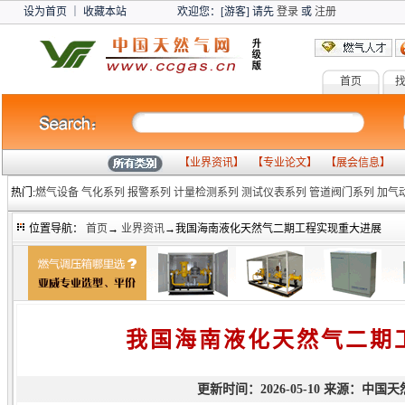
设为首页
｜
收藏本站
欢迎您：[游客] 请先
登录
或
注册
首页
【
业界资讯
】 【
专业论文
】 【
展会信息
】 
热门:
燃气设备
气化系列
报警系列
计量检测系列
测试仪表系列
管道阀门系列
加气
位置导航：
首页
→
业界资讯
→我国海南液化天然气二期工程实现重大进展
我国海南液化天然气二期
更新时间：2026-05-10 来源：中国