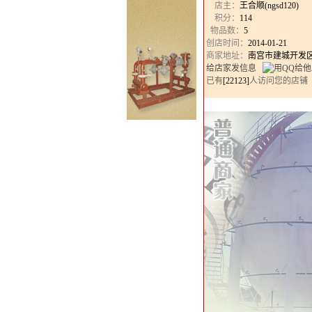
店主：
王合顺(ngsd120)
积分：
114
物品数：
5
创店时间：
2014-01-21
商家地址：
南宫市建城开发
给店家发信息
已有
[22123]
人访问您的店铺