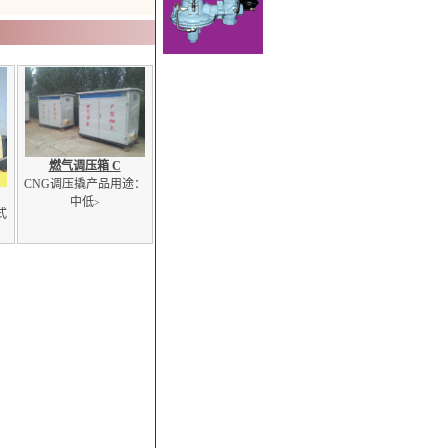
燃气调压箱 C
CNG调压撬产品用途：
中低
>
式