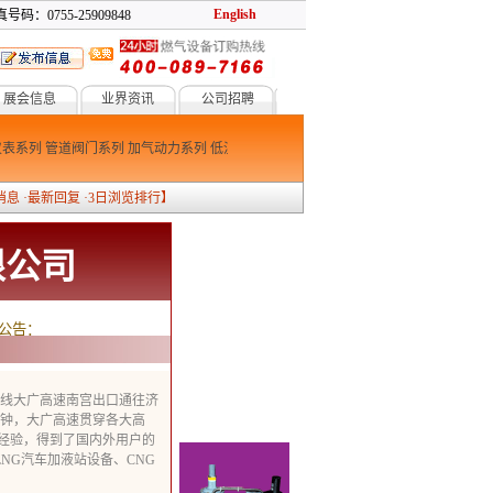
English
号码：0755-25909848
展会信息
业界资讯
公司招聘
表系列
管道阀门系列
加气动力系列
低温设备系列
燃烧系列
防爆消防系列
消息
·
最新回复
·
3日浏览排行
】
限公司
公告：
德线大广高速南宫出口通往济
分钟，大广高速贯穿各大高
经验，得到了国内外用户的
NG汽车加液站设备、CNG