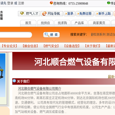
 请先
登录
或
注册
咨询热线：0755-25909848
传真
首页
找供应
找求购
产品库
商家黄页
燃气设备
气化系列
搜索关键字：
报警系列
计量检测系列
测试仪
 【
专业论文
】 【
展会信息
】 【
燃气安全
】 【
设备选型
】 【
关于我们
】 【
最新
河北顺合燃气设备有
最新
关于我们
河北顺合燃气设备有限公司简介
河北顺合燃气设备有限公司总占地面积48000余平方米，坐落在南宫邢
南机场90分钟，距离石家庄正定机场90分钟，到达北京国际机场也就200
速，交通便利。 公司具有现代化的管理模式，经营化的理念，多年的设计
好评和信赖，使公司在全国燃气行业中有很高的知名度，公司生产产品：L
加气站相关设备、燃气调压成套设备...