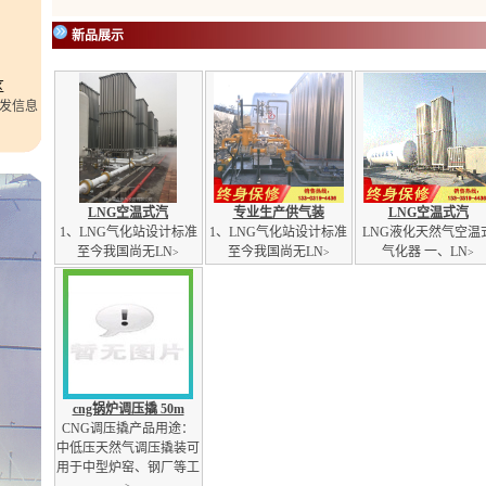
新品展示
区
LNG空温式汽
专业生产供气装
LNG空温式汽
1、LNG气化站设计标准
1、LNG气化站设计标准
LNG液化天然气空温
至今我国尚无LN
至今我国尚无LN
气化器 一、LN
>
>
>
cng锅炉调压撬 50m
CNG调压撬产品用途：
中低压天然气调压撬装可
用于中型炉窑、钢厂等工