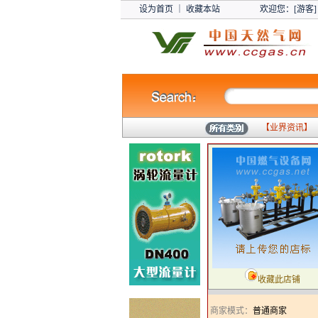
设为首页
｜
收藏本站
欢迎您：[游客]
【
业界资讯
】
收藏此店铺
商家模式：
普通商家