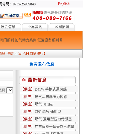
English
号码：0755-25909848
展会信息
业界资讯
公司招聘
阀门系列
加气动力系列
低温设备系列
燃烧系列
防爆消防系列
消息
·
最新回复
·
3日浏览排行
】
最新信息
【供应】
D41W 手柄式通风蝶
尾页
【供应】
燃气---防爆压力传感
【供应】
燃气--0-1bar
【供应】
ZPC 燃气 通用型
【供应】
燃气-通用型压力传感器
【供应】
广东智能一体天然气流量