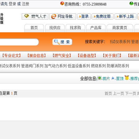
 请先
登录
或
注册
咨询热线：0755-25909848
传真
首页
找供应
找求购
产品库
商家黄页
燃气设备
气化系列
报警系列
计量检测系列
搜索关键字：
测试仪表系列
管道
 【
专业论文
】 【
展会信息
】 【
燃气安全
】 【
设备选型
】 【
关于我们
】 【
最新
测试仪表系列
管道阀门系列
加气动力系列
低温设备系列
燃烧系列
防爆消防系列
全部信息
(
-图片
-置顶
-推荐)
在是第
1
页
首页
上一页
下一页