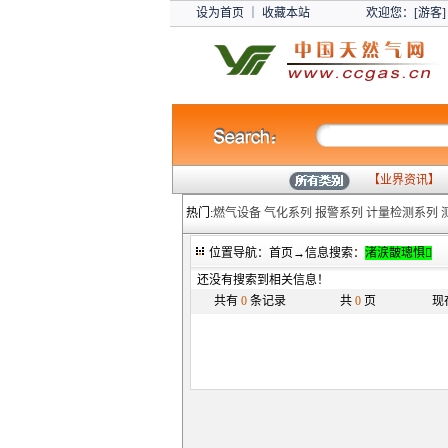
设为首页
｜
收藏本站
欢迎您：[游客]
【
业界资讯
】
热门:
燃气设备
气化系列
报警系列
计量检测系列
位置导航：首页→信息搜索：
渚涙皵璁惧
还没有搜索到相关信息！
共有
0
条记录
共
0
页
现