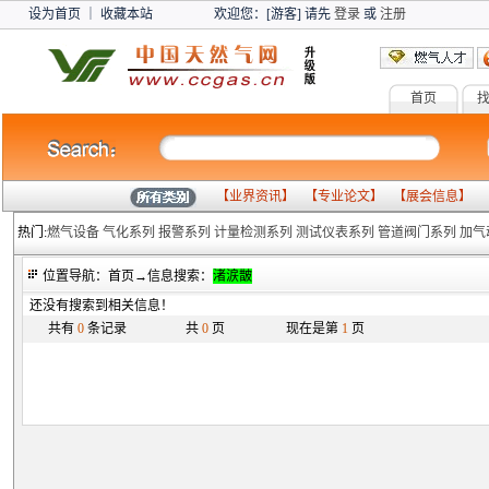
设为首页
｜
收藏本站
欢迎您：[游客] 请先
登录
或
注册
首页
燃气
【
业界资讯
】 【
专业论文
】 【
展会信息
】 
热门:
燃气设备
气化系列
报警系列
计量检测系列
测试仪表系列
管道阀门系列
加气
位置导航：首页→信息搜索：
渚涙皵
还没有搜索到相关信息！
共有
0
条记录
共
0
页
现在是第
1
页