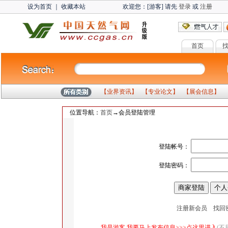
设为首页
｜
收藏本站
欢迎您：[游客] 请先
登录
或
注册
首页
【
业界资讯
】 【
专业论文
】 【
展会信息
】 
位置导航：
首页
→会员登陆管理
登陆帐号：
登陆密码：
注册新会员
找回
我是游客,我要马上发布信息>>>点这里进入
(不